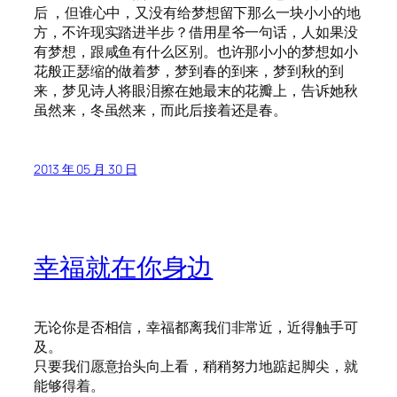
后 ，但谁心中，又没有给梦想留下那么一块小小的地
方，不许现实踏进半步？借用星爷一句话，人如果没
有梦想，跟咸鱼有什么区别。也许那小小的梦想如小
花般正瑟缩的做着梦，梦到春的到来，梦到秋的到
来，梦见诗人将眼泪擦在她最末的花瓣上，告诉她秋
虽然来，冬虽然来，而此后接着还是春。
2013 年 05 月 30 日
幸福就在你身边
无论你是否相信，幸福都离我们非常近，近得触手可
及。
只要我们愿意抬头向上看，稍稍努力地踮起脚尖，就
能够得着。