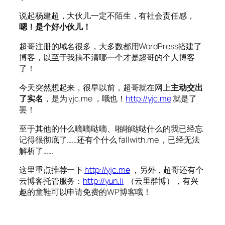
说起杨建超，大伙儿一定不陌生，有社会责任感，
嗯！是个好小伙儿！
超哥注册的域名很多，大多数都用WordPress搭建了
博客，以至于我搞不清哪一个才是超哥的个人博客
了！
今天突然想起来，很早以前，超哥就在网上
主动交出
了实名
，是为 yjc.me ，哦也！
http://yjc.me
就是了
罢！
至于其他的什么嘀嘀哒嘀、啪啪哒哒什么的我已经忘
记得很彻底了……还有个什么 fallwith.me ，已经无法
解析了……
这里重点推荐一下
http://yjc.me
，另外，超哥还有个
云博客托管服务：
http://yun.li
（云里群博），有兴
趣的童鞋可以申请免费的WP博客哦！