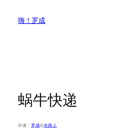
跳
至
嗨！罗成
内
容
蜗牛快递
作者：
罗成
在
在路上