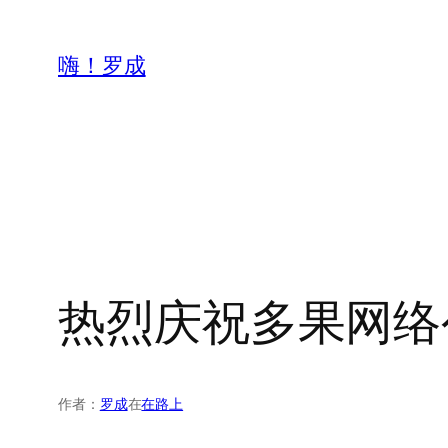
跳
至
嗨！罗成
内
容
热烈庆祝多果网络
作者：
罗成
在
在路上